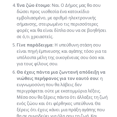
Ένα ζώο έτοιμο:
Ναι. Ο Δήμος μας θα σου
δώσει προς υιοθεσία ένα κατοικίδιο
εμβολιασμένο, με αριθμό ηλεκτρονικής
σήμανσης, στειρωμένο τις περισσότερες
φορές και θα είναι δίπλα σου να σε βοηθήσει
σε ό,τι χρειαστείς.
Γίνε παράδειγμα:
Η υπεύθυνη στάση σου
είναι πηγή έμπνευσης και αγάπης τόσο για τα
υπόλοιπα μέλη της οικογένειας σου όσο και
για τους φίλους σου.
Θα έχεις πάντα μια ζωντανή απόδειξη να
νιώθεις περήφανος για τον εαυτό σου:
η
ευγνωμοσύνη που θα λάβεις δεν
περιγράφεται ούτε με εκατομμύρια λέξεις.
Μέσα σου θα ξέρεις πάντα ότι άλλαξες τη ζωή
ενός ζώου και ότι φέρθηκες υπεύθυνα. Θα
ξέρεις ότι έχεις κάνει μια πράξη αγάπης που
θα σε συνοδεύει για όλη σου τη ζωή. Και