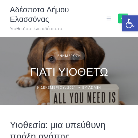
Skip
Αδέσποτα Δήμου
to
Ανοίξτε
Ελασσόνας
content
Υιοθετήστε ένα αδέσποτο
ΕΝΗΜΈΡΩΣΗ
ΓΙΑΤΙ ΥΙΟΘΕΤΩ
9 ΔΕΚΕΜΒΡΊΟΥ, 2021
BY ADMIN
Υιοθεσία: μια υπεύθυνη
πράξη αγάπης