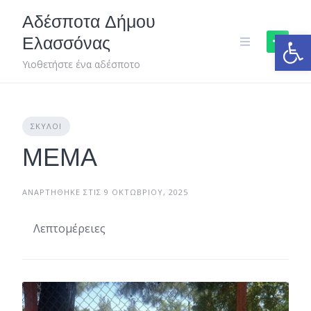
Skip
Αδέσποτα Δήμου
to
Ανοίξτε
Ελασσόνας
content
Υιοθετήστε ένα αδέσποτο
ΣΚΎΛΟΙ
ΜΕΜΑ
ΑΝΑΡΤΉΘΗΚΕ ΣΤΙΣ 9 ΟΚΤΩΒΡΊΟΥ, 2025
Λεπτομέρειες